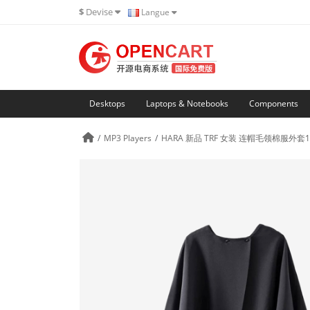
$
Devise
Langue
Desktops
Laptops & Notebooks
Components
MP3 Players
HARA 新品 TRF 女装 连帽毛领棉服外套1