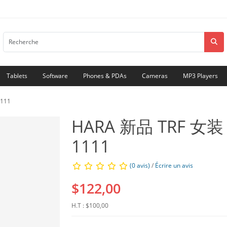
Tablets
Software
Phones & PDAs
Cameras
MP3 Players
111
HARA 新品 TRF 
1111
(0 avis)
/
Écrire un avis
$122,00
H.T : $100,00