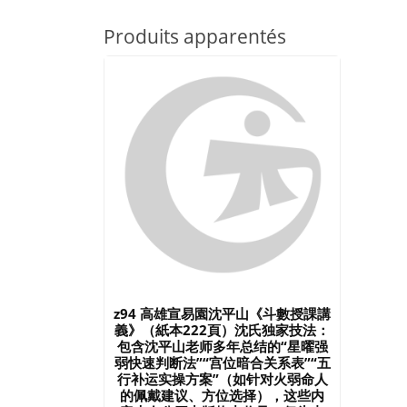
Produits apparentés
z94 高雄宣易園沈平山《斗數授課講
義》（紙本222頁）沈氏独家技法：
包含沈平山老师多年总结的“星曜强
弱快速判断法”“宫位暗合关系表”“五
行补运实操方案”（如针对火弱命人
的佩戴建议、方位选择），这些内