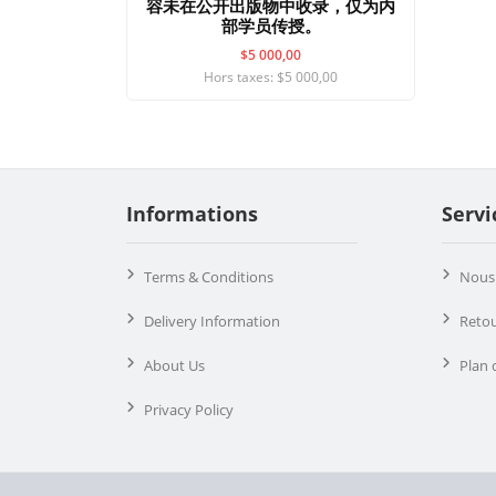
容未在公开出版物中收录，仅为内
部学员传授。
$5 000,00
Hors taxes: $5 000,00
Informations
Servi
Terms & Conditions
Nous 
Delivery Information
Reto
About Us
Plan 
Privacy Policy